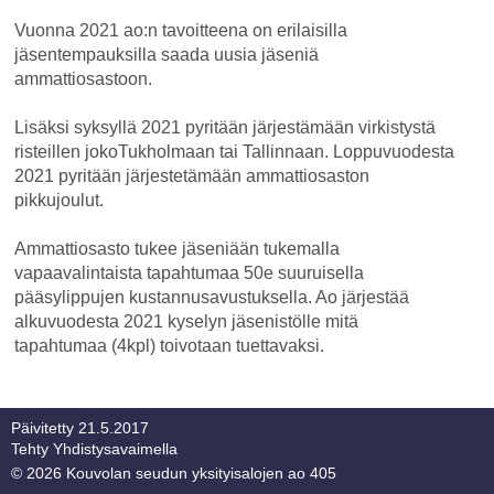
Vuonna 2021 ao:n tavoitteena on erilaisilla
jäsentempauksilla saada uusia jäseniä
ammattiosastoon.
Lisäksi syksyllä 2021 pyritään järjestämään virkistystä
risteillen jokoTukholmaan tai Tallinnaan. Loppuvuodesta
2021 pyritään järjestetämään ammattiosaston
pikkujoulut.
Ammattiosasto tukee jäseniään tukemalla
vapaavalintaista tapahtumaa 50e suuruisella
pääsylippujen kustannusavustuksella. Ao järjestää
alkuvuodesta 2021 kyselyn jäsenistölle mitä
tapahtumaa (4kpl) toivotaan tuettavaksi.
Päivitetty 21.5.2017
Tehty Yhdistysavaimella
©
2026 Kouvolan seudun yksityisalojen ao 405