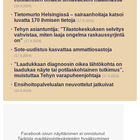
(19.9.2024)
Tietomurto Helsingissä – sairaanhoitaja katsoi
luvatta 170 ihmisen tietoja
(17.9.2024)
Tehyn asiantuntija: ”Tilastokeskuksen selvitys
vahvistaa, miten laaja ongelma raskaussyrjintä
on”
(17.9.2024)
Sote-uudistus kasvattaa ammattiosastoja
(17.9.2024)
”Laadukkaan diagnoosin oikea lähtökohta on
laadukas näyte tai potilaskohtainen tutkimus”,
muistuttaa Tehyn varapuheenjohtaja
(17.9.2024)
Ensihoitopalvelualan neuvottelut jatkuivat
(16.9.2024)
Facebook-sivun näyttäminen ei onnistunut.
Tarkista markkinointievästeiden hyväksyminen