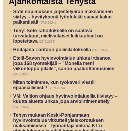
Ajankohtaista Tehystä
Sote-sopimuksen järjestelyerän maksaminen
siirtyy – hyvityksenä työntekijät saavat kaksi
palkanlisää
(27.9.2024)
Tehy: Sote-rahoitukselle on saatava
turvatakuut, mielivaltaiset leikkaukset on
lopetettava
(27.9.2024)
Hoitajana Lontoon poliisilaitoksella
(26.9.2024)
Etelä-Savon hyvinvointialue uhkaa irtisanoa
jopa 168 työntekijää – ”Monella meni
viikonloppu pilalle”, sanoo pääluottamusmies
(25.9.2024)
Miten toimimme, kun työkaveri viestii
epäasiallisesti?
(25.9.2024)
VM: Valtion ohjaus hyvinvointialueilla tiivistyy –
kuutta aluetta uhkaa jopa arviointimenettely
(24.9.2024)
Tehyn mukaan Keski-Pohjanmaan
hyvinvointialue vitkutteli yleiskorotuksen
maksamisessa – työnantaja vetoaa KT:n
ohjeistukseen ja pitää toimiaan luvallisina