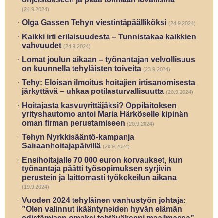
(24.9.2024)
Olga Gassen Tehyn viestintäpäälliköksi
(24.9.2024)
Kaikki irti ­erilaisuudesta – Tunnistakaa kaikkien
vahvuudet
(24.9.2024)
Lomat joulun aikaan – työnantajan velvollisuus
on kuunnella tehyläisten toiveita
(23.9.2024)
Tehy: Eloisan ilmoitus hoitajien irtisanomisesta
järkyttävä – uhkaa potilasturvallisuutta
(20.9.2024)
Hoitajasta kasvuyrittäjäksi? Oppilaitoksen
yrityshautomo antoi Maria Härköselle kipinän
oman firman perustamiseen
(20.9.2024)
Tehyn Nyrkkisääntö-kampanja
Sairaanhoitajapäivillä
(20.9.2024)
Ensihoitajalle 70 000 euron korvaukset, kun
työnantaja päätti työsopimuksen syrjivin
perustein ja laittomasti työkokeilun aikana
(19.9.2024)
Vuoden 2024 tehyläinen vanhustyön johtaja:
”Olen valinnut ikääntyneiden hyvän elämän
edistämisen omaksi tehtäväkseni maailmassa”