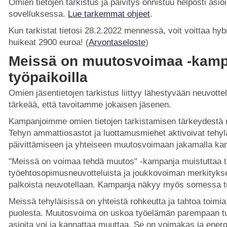
Omien tietojen tarkistus ja päivitys onnistuu helposti asio
sovelluksessa.
Lue tarkemmat ohjeet
.
Kun tarkistat tietosi 28.2.2022 mennessä, voit voittaa hy
huikeat 2900 euroa! (
Arvontaseloste
)
Meissä on muutosvoimaa -kamp
työpaikoilla
Omien jäsentietojen tarkistus liittyy lähestyvään neuvott
tärkeää, että tavoitamme jokaisen jäsenen.
Kampanjoimme omien tietojen tarkistamisen tärkeydestä 
Tehyn ammattiosastot ja luottamusmiehet aktivoivat tehylä
päivittämiseen ja yhteiseen muutosvoimaan jakamalla ka
"Meissä on voimaa tehdä muutos" -kampanja muistuttaa t
työehtosopimusneuvotteluista ja joukkovoiman merkitykse
palkoista neuvotellaan. Kampanja näkyy myös somessa t
Meissä tehyläisissä on yhteistä rohkeutta ja tahtoa toim
puolesta. Muutosvoima on uskoa työelämän parempaan tule
asioita voi ja kannattaa muuttaa. Se on voimakas ja ener