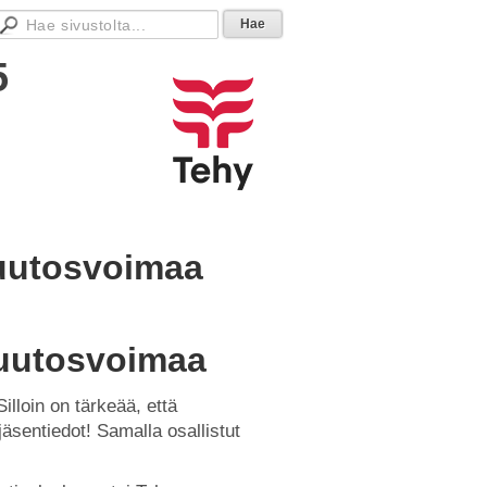
5
 muutosvoimaa
 muutosvoimaa
illoin on tärkeää, että
äsentiedot! Samalla osallistut