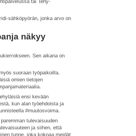
intipalvelussa tai Tehy-
bridi-sähköpyörän, jonka arvo on
anja näkyy
elukierrokseen. Sen aikana on
myös suoraan työpaikoilla.
isiä omien tietojen
mpanjamateriaalia.
ehyläisiä ensi kevään
stä, kun alan työehdoista ja
unnisteella #muutosvoima.
ia paremman tulevaisuuden
vaisuuteen ja siihen, että
ginen tunne, joka kokoaa meidät