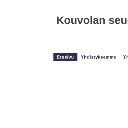
Kouvolan seud
Etusivu
Yhdistyksemme
Yh